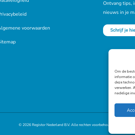
ataveiligheid
Ontvang tips, i
nieuws in je m
rivacybeleid
Algemene voorwaarden
Schrijf je hie
Sitemap
Om de beste
informatie o
deze techno
verwerken. 
nadelige in
Acc
© 2026
Registor
Nederland B.V. Alle rechten voorbehouden.