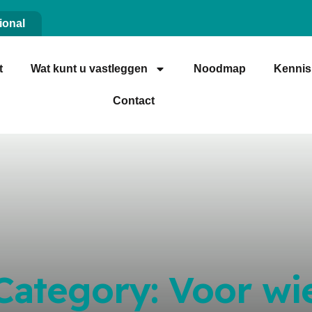
ional
t
Wat kunt u vastleggen
Noodmap
Kenni
Contact
Category:
Voor wi