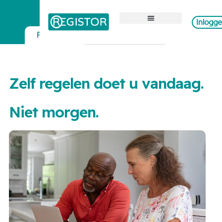
Inlogg
Wat kunt u vastleggen
Particulier
Zorgprofessional
Zelf regelen doet u vandaag.
Niet morgen.