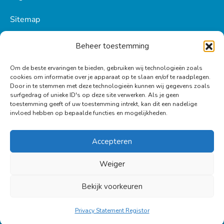
Sitemap
Beheer toestemming
BLIJF OP DE HOOGTE!
Om de beste ervaringen te bieden, gebruiken wij technologieën zoals
cookies om informatie over je apparaat op te slaan en/of te raadplegen.
Door in te stemmen met deze technologieën kunnen wij gegevens zoals
Ontvang tips, inspiratie en het laatste nieuws in je
surfgedrag of unieke ID's op deze site verwerken. Als je geen
mailbox.
toestemming geeft of uw toestemming intrekt, kan dit een nadelige
invloed hebben op bepaalde functies en mogelijkheden.
Schrijf je hier in
Accepteren
Weiger
Bekijk voorkeuren
© 2026
Registor
Nederland B.V. Alle rechten voorbehouden.
Privacy Statement Registor