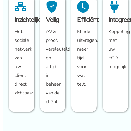
Inzichtelijk
Veilig
Efficiënt
Integree
Het
AVG-
Minder
Koppeling
sociale
proof,
uitvragen,
met
netwerk
versleuteld
meer
uw
van
en
tijd
ECD
uw
altijd
voor
mogelijk.
cliënt
in
wat
direct
beheer
telt.
zichtbaar.
van de
cliënt.