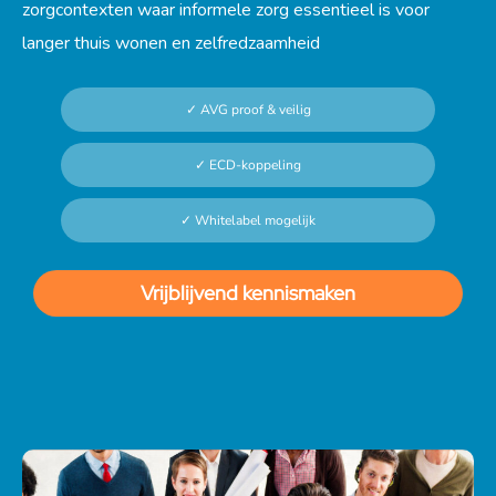
zorgcontexten waar informele zorg essentieel is voor
langer thuis wonen en zelfredzaamheid
✓ AVG proof & veilig
✓ ECD-koppeling
✓ Whitelabel mogelijk
Vrijblijvend kennismaken