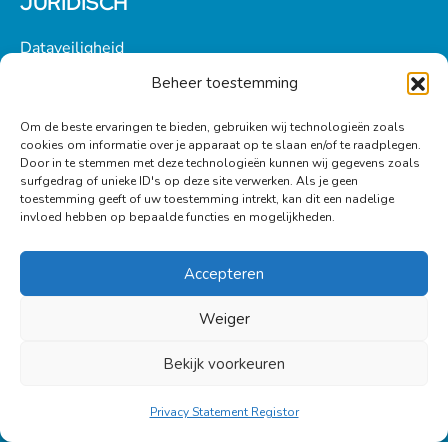
JURIDISCH
Dataveiligheid
Beheer toestemming
Privacybeleid
Om de beste ervaringen te bieden, gebruiken wij technologieën zoals
Algemene voorwaarden
cookies om informatie over je apparaat op te slaan en/of te raadplegen.
Door in te stemmen met deze technologieën kunnen wij gegevens zoals
surfgedrag of unieke ID's op deze site verwerken. Als je geen
Sitemap
toestemming geeft of uw toestemming intrekt, kan dit een nadelige
invloed hebben op bepaalde functies en mogelijkheden.
Accepteren
BLIJF OP DE HOOGTE!
Weiger
Ontvang tips, inspiratie en het laatste nieuws in je
mailbox.
Bekijk voorkeuren
Privacy Statement Registor
Schrijf je hier in