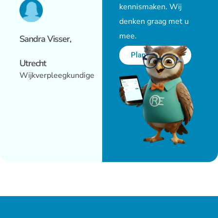
kennismaken. Wij
denken graag met u
mee.
Sandra Visser,
Plan een demo
Utrecht
Wijkverpleegkundige