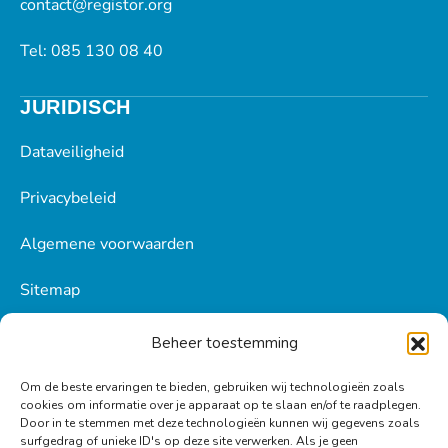
contact@registor.org
Tel: 085 130 08 40
JURIDISCH
Dataveiligheid
Privacybeleid
Algemene voorwaarden
Sitemap
Beheer toestemming
BLIJF OP DE HOOGTE!
Om de beste ervaringen te bieden, gebruiken wij technologieën zoals
cookies om informatie over je apparaat op te slaan en/of te raadplegen.
Door in te stemmen met deze technologieën kunnen wij gegevens zoals
Ontvang tips, inspiratie en het laatste nieuws in je
surfgedrag of unieke ID's op deze site verwerken. Als je geen