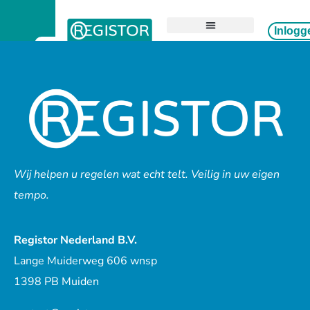
Inlogg
Wat kunt u vastleggen
Particulier
Zorgprofessional
Wij helpen u regelen wat echt telt. Veilig in uw eigen
tempo.
Registor Nederland B.V.
Lange Muiderweg 606 wnsp
1398 PB Muiden