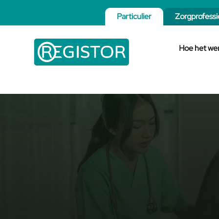
Particulier
Zorgprofessi
Hoe het we