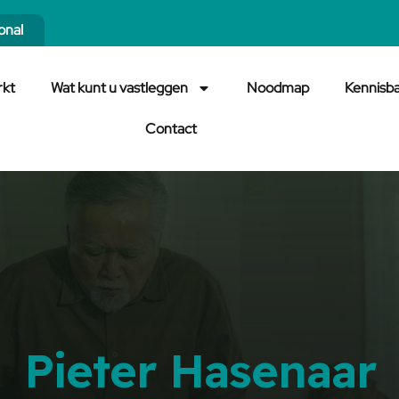
onal
rkt
Wat kunt u vastleggen
Noodmap
Kennisb
Contact
Pieter Hasenaar