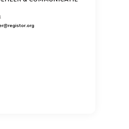
l
er@registor.org