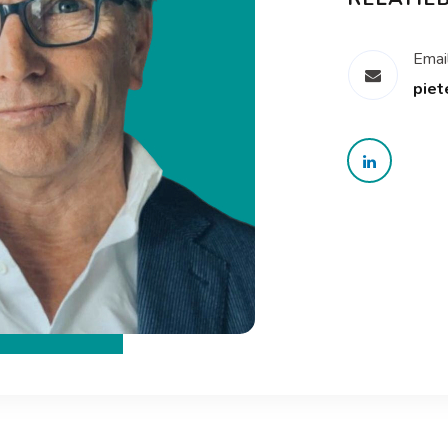
Emai
piet