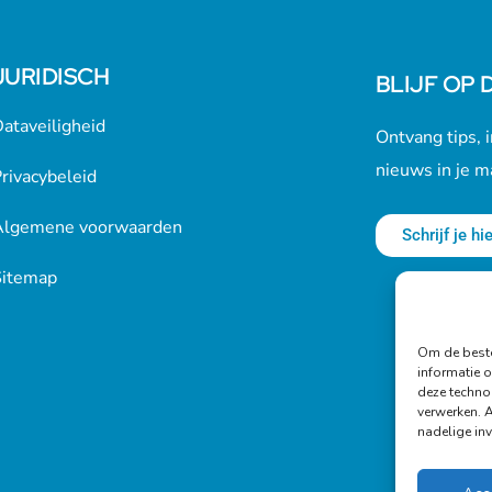
JURIDISCH
BLIJF OP 
ataveiligheid
Ontvang tips, i
nieuws in je m
rivacybeleid
Algemene voorwaarden
Schrijf je hie
Sitemap
Om de beste
informatie o
deze techno
verwerken. 
nadelige in