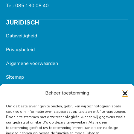
Tel: 085 130 08 40
JURIDISCH
Dataveiligheid
Privacybeleid
Algemene voorwaarden
Sitemap
Beheer toestemming
BLIJF OP DE HOOGTE!
Om de beste ervaringen te bieden, gebruiken wij technologieën zoals
cookies om informatie over je apparaat op te slaan en/of te raadplegen.
Door in te stemmen met deze technologieën kunnen wij gegevens zoals
Ontvang tips, inspiratie en het laatste nieuws in je
surfgedrag of unieke ID's op deze site verwerken. Als je geen
mailbox.
toestemming geeft of uw toestemming intrekt, kan dit een nadelige
invloed hebben op bepaalde functies en mogelijkheden.